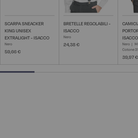
SCARPA SNEACKER
BRETELLE REGOLABILI -
CAMICI
KING UNISEX
ISACCO
PORTOR
Nero
EXTRALIGHT - ISACCO
ISACCO
Nero
24,38 €
Nero
M
Cotone 3
59,66 €
39,97 €
25% completed