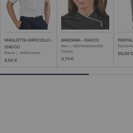
MAGLIETTA GIROCOLLO -
BANDANA - ISACCO
PANTAL
Nero
65% Poliestere 35%
Pied De P
ISACCO
Cotone
Bianco
100% Cotone
26,82 
9,74 €
8,52 €
66.66666666666666% completed