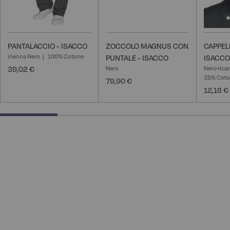
PANTALACCIO - ISACCO
ZOCCOLO MAGNUS CON
CAPPEL
Vienna Nero
100% Cotone
PUNTALE - ISACCO
ISACCO
39,02 €
Nero
Nero+bia
35% Cot
79,90 €
12,18 €
25% completed