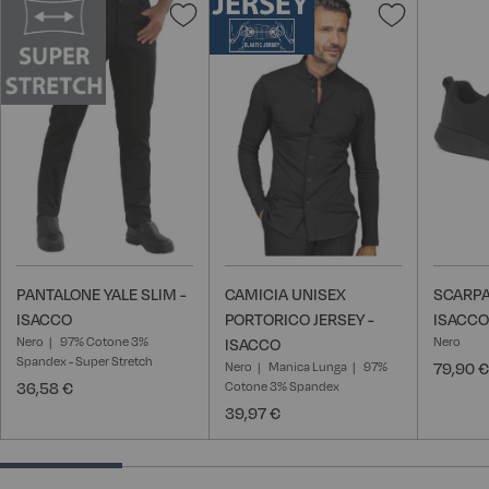
Aggiungi
Aggiungi
alla
alla
lista
lista
desideri
desideri
PANTALONE YALE SLIM -
CAMICIA UNISEX
SCARPA
ISACCO
PORTORICO JERSEY -
ISACCO
Nero
97% Cotone 3%
Nero
ISACCO
Spandex - Super Stretch
Nero
Manica Lunga
97%
79,90 €
36,58 €
Cotone 3% Spandex
39,97 €
25% completed