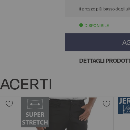
Il prezzo più basso degli ul
DISPONIBILE
A
DETTAGLI PRODOT
ACERTI
Aggiungi
Aggiun
alla
alla
lista
lista