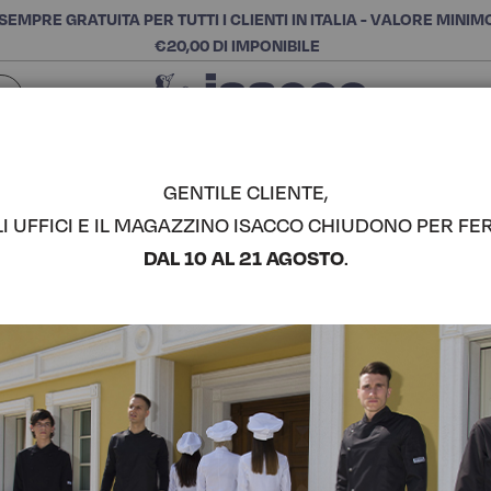
SEMPRE GRATUITA PER TUTTI I CLIENTI IN ITALIA - VALORE MINIM
€20,00 DI IMPONIBILE
Chiudi
SCEGLI LA CATEGORIA E ACQUISTA
Cerca
GENTILE CLIENTE,
LI UFFICI E IL MAGAZZINO ISACCO CHIUDONO PER FER
GREMBIUL
DAL 10 AL 21 AGOSTO
.
COMPLETA IL LOOK
Codice articolo:
08670
Colore:
Gessato