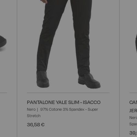
desideri
desider
PANTALONE YALE SLIM - ISACCO
CA
Nero
97% Cotone 3% Spandex - Super
JE
Stretch
Ner
36,58 €
Spa
39,