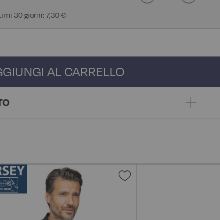
timi 30 giorni: 7,30 €
GGIUNGI AL CARRELLO
TO
gi
Aggiungi
alla
lista