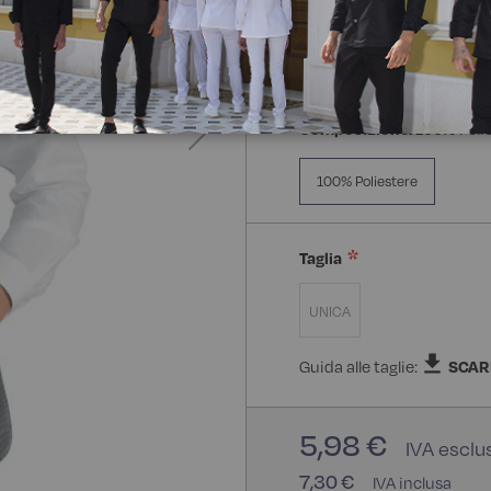
Composizione:
100% Poli
100% Poliestere
Taglia
UNICA
Guida alle taglie:
SCAR
5,98 €
7,30 €