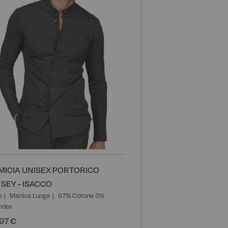
i
desideri
MICIA UNISEX PORTORICO
RSEY - ISACCO
o
Manica Lunga
97% Cotone 3%
ndex
97 €