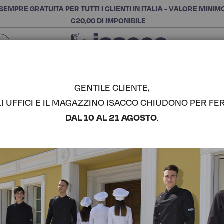
SEMPRE GRATUITA PER TUTTI I CLIENTI IN ITALIA - VALORE MINIM
€20,00 DI IMPONIBILE
Chiudi
SCEGLI LA CATEGORIA E ACQUISTA
Cerca
GENTILE CLIENTE,
LI UFFICI E IL MAGAZZINO ISACCO CHIUDONO PER FER
GREMBIUL
DAL 10 AL 21 AGOSTO
.
COMPLETA IL LOOK
Codice articolo:
08889
Colore:
Corda
Composizione:
100% Poli