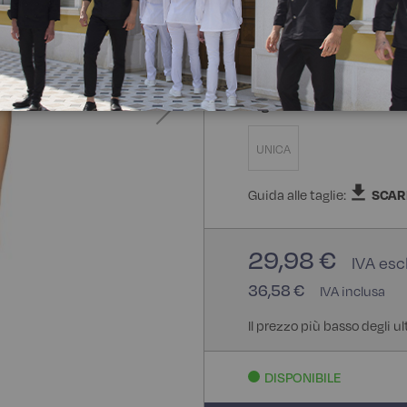
100% Poliestere
Taglia
UNICA
Guida alle taglie:
SCAR
29,98 €
36,58 €
Il prezzo più basso degli u
DISPONIBILE