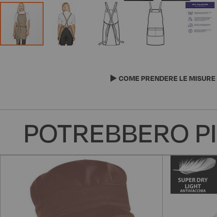
Vai
all'inizio
della
COME PRENDERE LE MISURE
galleria
di
immagini
POTREBBERO PI