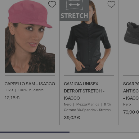
Aggiungi
Aggiungi
alla
alla
lista
lista
desideri
desideri
CAPPELLO SAM - ISACCO
CAMICIA UNISEX
SCARPA
Fuxia
100% Poliestere
DETROIT STRETCH -
ANTISC
12,18 €
ISACCO
- ISAC
Nero
Mezza Manica
97%
Nero
Cotone 3% Spandex - Stretch
79,90 €
39,02 €
50% completed