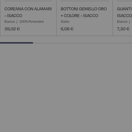
COREANA CON ALAMARI
BOTTONI GEMELLO ORO
GUANTI
- ISACCO
+ COLORE - ISACCO
ISACCO
Bianco
100% Poliestere
Giallo
Bianco
39,02 €
6,08 €
7,30 €
25% completed