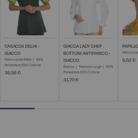
CASACCA DELHI -
GIACCA LADY CHEF
PAPILL
Albicocca
ISACCO
BOTTONI ANTIPANICO -
Nero+verde Mela
65%
8,52 €
ISACCO
Poliestere 35% Cotone
Bianco
Manica Lunga
65%
36,58 €
Poliestere 35% Cotone
31,70 €
25% completed