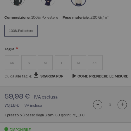
Composizione:
100% Poliestere
Peso materiale:
220 Gr/m²
100% Poliestere
Taglia
XS
S
M
L
XL
XXL
Guida alle taglie:
SCARICA PDF
COME PRENDERE LE MISURE
59,98 €
-
+
73,18 €
Il prezzo più basso degli ultimi 30 giorni: 73,18 €
DISPONIBILE