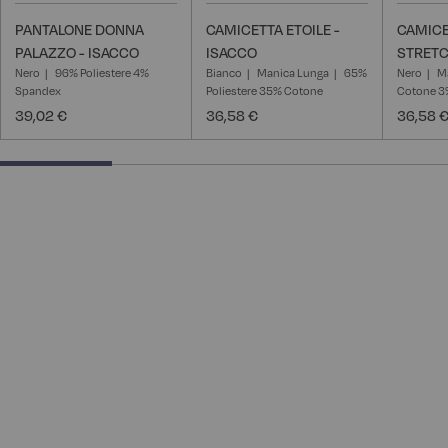
PANTALONE DONNA
CAMICETTA ETOILE -
CAMICE
PALAZZO - ISACCO
ISACCO
STRETC
Nero
96% Poliestere 4%
Bianco
Manica Lunga
65%
Nero
M
Spandex
Poliestere 35% Cotone
Cotone 3%
39,02 €
36,58 €
36,58 
25% completed