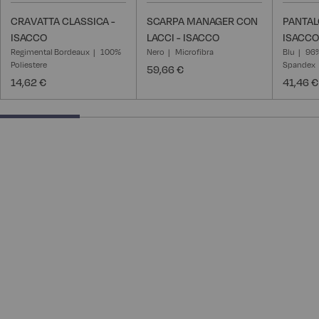
CRAVATTA CLASSICA -
SCARPA MANAGER CON
PANTAL
ISACCO
LACCI - ISACCO
ISACCO
Regimental Bordeaux
100%
Nero
Microfibra
Blu
96%
Poliestere
Spandex
59,66 €
14,62 €
41,46 €
25% completed