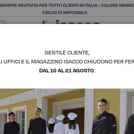
SEMPRE GRATUITA PER TUTTI I CLIENTI IN ITALIA - VALORE MINIM
€20,00 DI IMPONIBILE
Chiudi
SCEGLI LA CATEGORIA E ACQUISTA
Cerca
GENTILE CLIENTE,
LI UFFICI E IL MAGAZZINO ISACCO CHIUDONO PER FER
COREANA 
DAL 10 AL 21 AGOSTO
.
COMPLETA IL LOOK
Codice articolo:
06620
Colore:
Nero
Composizione:
100% Poli