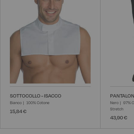
SOTTOCOLLO - ISACCO
PANTALONE
Bianco
100% Cotone
Nero
97% C
Stretch
15,84 €
43,90 €