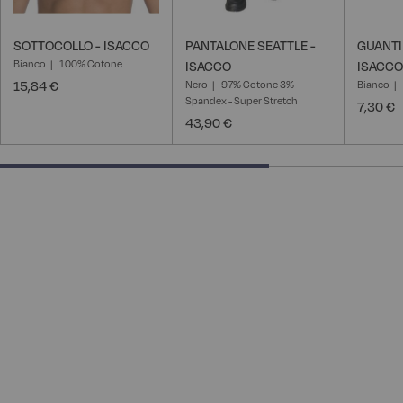
SOTTOCOLLO - ISACCO
PANTALONE SEATTLE -
GUANTI
Bianco
100% Cotone
ISACCO
ISACCO
15,84 €
Nero
97% Cotone 3%
Bianco
Spandex - Super Stretch
7,30 €
43,90 €
66.66666666666666% completed