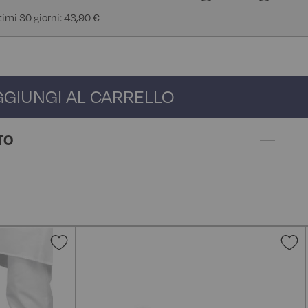
ltimi 30 giorni: 43,90 €
GGIUNGI AL CARRELLO
TO
Aggiungi
A
alla
a
lista
l