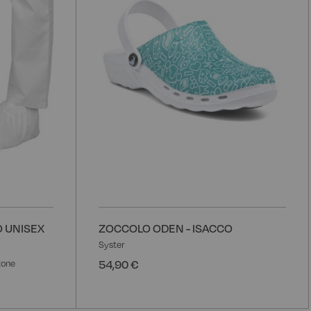
desideri
d
 UNISEX
ZOCCOLO ODEN - ISACCO
Syster
54,90 €
tone