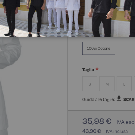
Manica Lunga
Mezz
Composizione:
100% Cot
100% Cotone
Taglia
S
M
L
Guida alle taglie:
SCAR
35,98 €
43,90 €