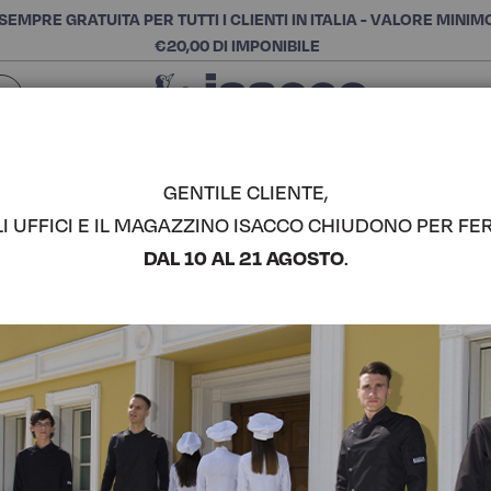
SEMPRE GRATUITA PER TUTTI I CLIENTI IN ITALIA - VALORE MINIM
€20,00 DI IMPONIBILE
Chiudi
SCEGLI LA CATEGORIA E ACQUISTA
Cerca
GENTILE CLIENTE,
LI UFFICI E IL MAGAZZINO ISACCO CHIUDONO PER FER
CASACCA L
DAL 10 AL 21 AGOSTO
.
COMPLETA IL LOOK
Codice articolo:
00795
Colore:
Bianco
Manica:
Polso In Maglia