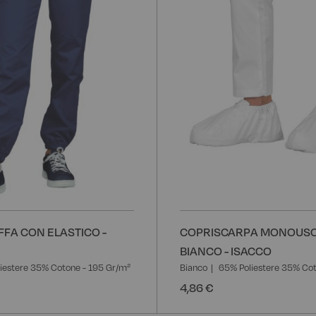
desideri
FA CON ELASTICO -
COPRISCARPA MONOUSO
BIANCO - ISACCO
iestere 35% Cotone - 195 Gr/m²
Bianco
65% Poliestere 35% Co
4,86 €