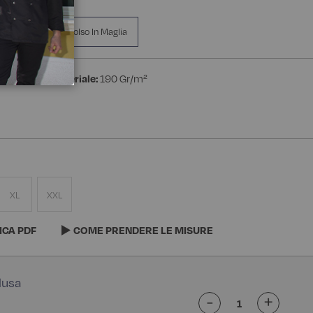
a Manica
Polso In Maglia
one
Peso materiale:
190 Gr/m²
XL
XXL
ICA PDF
COME PRENDERE LE MISURE
-
+