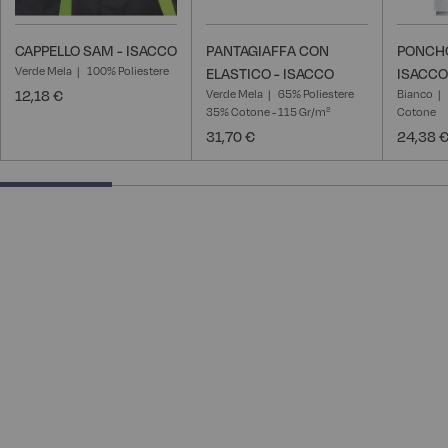
CAPPELLO SAM - ISACCO
PANTAGIAFFA CON
PONCHO
Verde Mela
100% Poliestere
ELASTICO - ISACCO
ISACCO
12,18 €
Verde Mela
65% Poliestere
Bianco
35% Cotone - 115 Gr/m²
Cotone
31,70 €
24,38 
25% completed