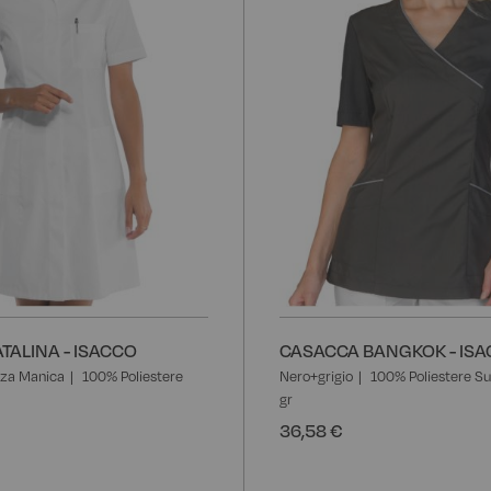
TALINA - ISACCO
CASACCA BANGKOK - IS
za Manica
100% Poliestere
Nero+grigio
100% Poliestere Su
gr
36,58 €