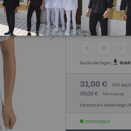
100% Poliestere Bohème
Taglia
S
M
L
Guida alle taglie:
SCAR
31,98 €
39,02 €
Il prezzo più basso degli u
DISPONIBILE