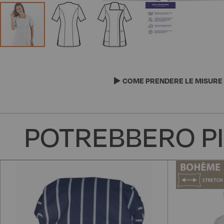
Vai
all'inizio
della
COME PRENDERE LE MISURE
galleria
di
immagini
POTREBBERO PI