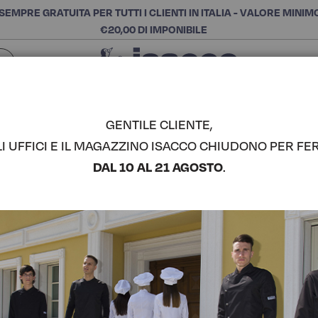
SEMPRE GRATUITA PER TUTTI I CLIENTI IN ITALIA - VALORE MINIM
€20,00 DI IMPONIBILE
Chiudi
SCEGLI LA CATEGORIA E ACQUISTA
Cerca
GENTILE CLIENTE,
LI UFFICI E IL MAGAZZINO ISACCO CHIUDONO PER FER
CASACCA 
DAL 10 AL 21 AGOSTO
.
COMPLETA IL LOOK
Codice articolo:
00536
Colore:
Bianco
Composizione:
100% Poli