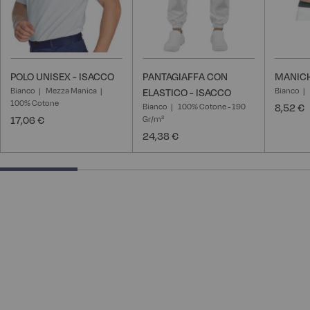
POLO UNISEX - ISACCO
PANTAGIAFFA CON
MANICH
Bianco
Mezza Manica
Bianco
ELASTICO - ISACCO
100% Cotone
Bianco
100% Cotone - 190
8,52 €
17,06 €
Gr/m²
24,38 €
25% completed