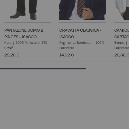
PANTALONE UOMO 2
CRAVATTA CLASSICA -
CAMIC
PINCES - ISACCO
ISACCO
CARTAG
Nero
100% Poliestere - 170
Regimental Bordeaux
100%
Bianco
Gr/m²
Poliestere
Poliester
29,26 €
14,62 €
26,82 
66.66666666666666% completed