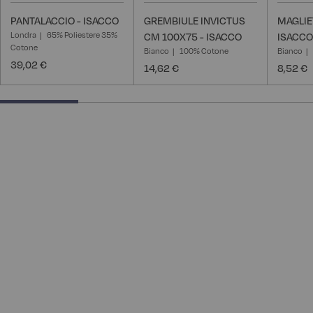
PANTALACCIO - ISACCO
GREMBIULE INVICTUS
MAGLIE
Londra
65% Poliestere 35%
CM 100X75 - ISACCO
ISACCO
Cotone
Bianco
100% Cotone
Bianco
39,02 €
14,62 €
8,52 €
25% completed