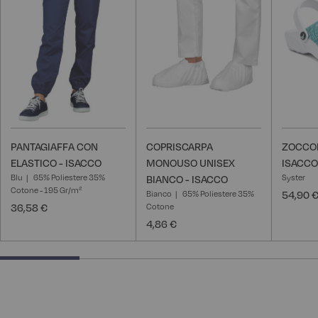
lista
lista
desideri
desideri
PANTAGIAFFA CON
COPRISCARPA
ZOCCOL
ELASTICO - ISACCO
MONOUSO UNISEX
ISACCO
Blu
65% Poliestere 35%
Syster
BIANCO - ISACCO
Cotone - 195 Gr/m²
Bianco
65% Poliestere 35%
54,90 
36,58 €
Cotone
4,86 €
25% completed