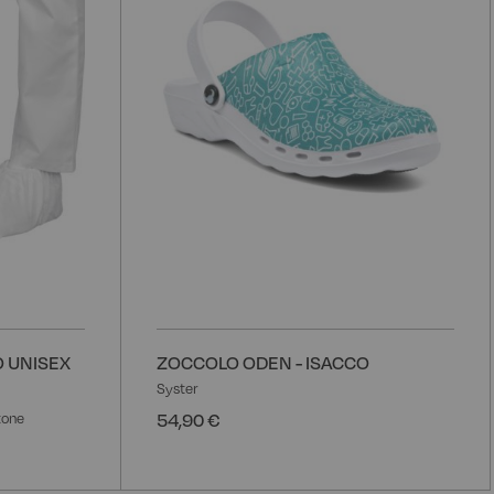
desideri
d
 UNISEX
ZOCCOLO ODEN - ISACCO
Syster
54,90 €
tone