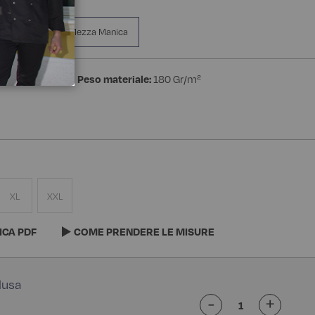
 In Maglia
Mezza Manica
estere Bohème
Peso materiale:
180 Gr/m²
XL
XXL
ICA PDF
COME PRENDERE LE MISURE
-
+