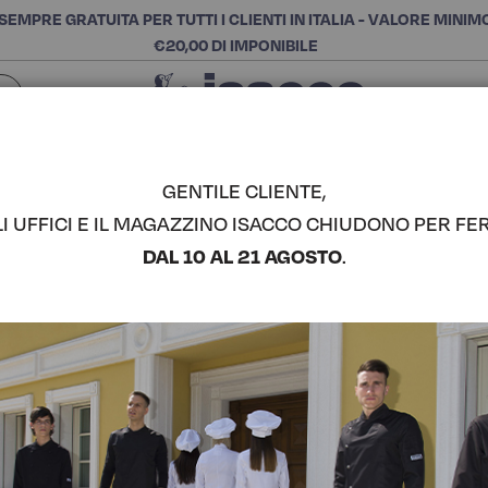
SEMPRE GRATUITA PER TUTTI I CLIENTI IN ITALIA - VALORE MINIM
€20,00 DI IMPONIBILE
Chiudi
SCEGLI LA CATEGORIA E ACQUISTA
Cerca
GENTILE CLIENTE,
LI UFFICI E IL MAGAZZINO ISACCO CHIUDONO PER FER
CASACCA 
DAL 10 AL 21 AGOSTO
.
COMPLETA IL LOOK
Codice articolo:
00846
Colore:
Bianco
Manica:
Mezza Manica