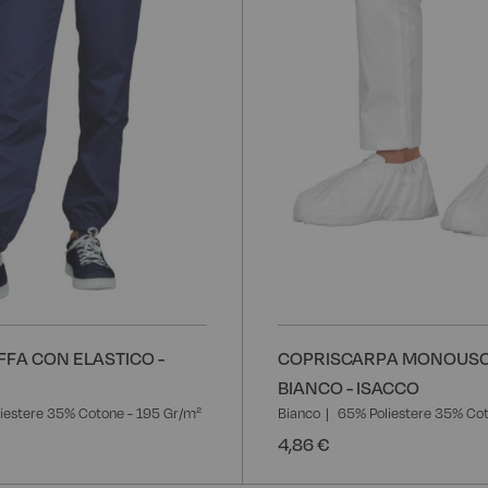
desideri
FA CON ELASTICO -
COPRISCARPA MONOUSO
BIANCO - ISACCO
iestere 35% Cotone - 195 Gr/m²
Bianco
65% Poliestere 35% Co
4,86 €