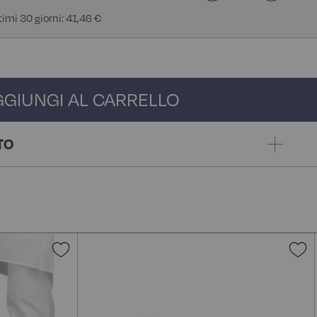
timi 30 giorni: 41,46 €
GGIUNGI AL CARRELLO
TO
Aggiungi
A
alla
a
lista
l