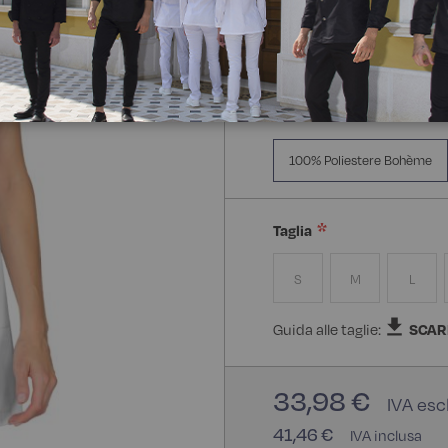
Manica Lunga
Polso
Composizione:
100% Poli
100% Poliestere Bohème
Taglia
S
M
L
Guida alle taglie:
SCAR
33,98 €
41,46 €