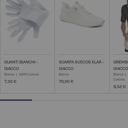
lista
lista
desideri
desideri
GUANTI BIANCHI -
SCARPA SUECOS KLAR -
GREMBI
ISACCO
ISACCO
ISACCO
Bianco
100% Cotone
Bianco
Bianco
Cotone
7,30 €
79,90 €
8,52 €
25% completed