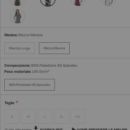
Manica:
Mezza Manica
Manica Lunga
Mezza Manica
Composizione:
96% Poliestere 4% Spandex
Peso materiale:
145 Gr/m²
96% Poliestere 4% Spandex
Taglia
S
M
L
XL
XXL
Guida alle taglie:
SCARICA PDF
COME PRENDERE LE MISURE