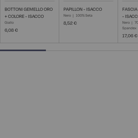
BOTTONI GEMELLO ORO
PAPILLON - ISACCO
FASCIA
Nero
100% Seta
+ COLORE - ISACCO
- ISAC
Giallo
8,52 €
Nero
7
Spandex
6,08 €
17,06 €
33.33333333333333% completed