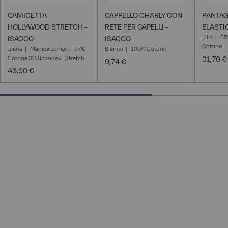
CAMICETTA
CAPPELLO CHARLY CON
PANTAG
HOLLYWOOD STRETCH -
RETE PER CAPELLI -
ELASTI
Lilla
65
ISACCO
ISACCO
Cotone
Jeans
Manica Lunga
97%
Bianco
100% Cotone
Cotone 3% Spandex - Stretch
31,70 €
9,74 €
43,90 €
66.66666666666666% completed