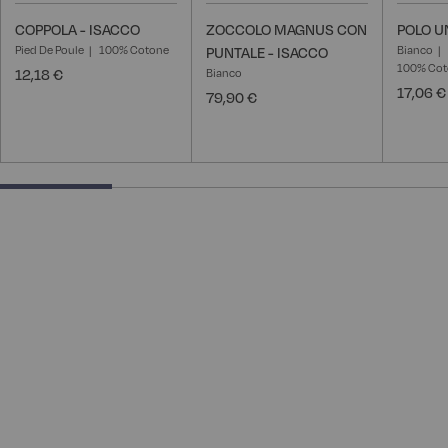
COPPOLA - ISACCO
ZOCCOLO MAGNUS CON
POLO U
Pied De Poule
100% Cotone
Bianco
PUNTALE - ISACCO
100% Cot
12,18 €
Bianco
17,06 €
79,90 €
25% completed