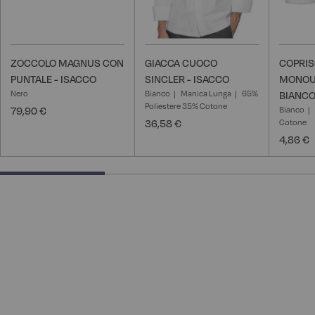
ZOCCOLO MAGNUS CON
GIACCA CUOCO
COPRI
PUNTALE - ISACCO
SINCLER - ISACCO
MONOU
Nero
Bianco
Manica Lunga
65%
BIANCO
Poliestere 35% Cotone
79,90 €
Bianco
36,58 €
Cotone
4,86 €
33.33333333333333% completed