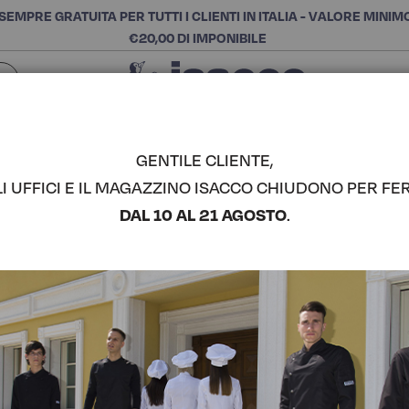
SEMPRE GRATUITA PER TUTTI I CLIENTI IN ITALIA - VALORE MINIM
€20,00 DI IMPONIBILE
Chiudi
SCEGLI LA CATEGORIA E ACQUISTA
Cerca
GENTILE CLIENTE,
LI UFFICI E IL MAGAZZINO ISACCO CHIUDONO PER FER
MADEIRA C
DAL 10 AL 21 AGOSTO
.
COMPLETA IL LOOK
Codice articolo:
09030
Colore:
Nero+bordeaux
Composizione:
100% Poli