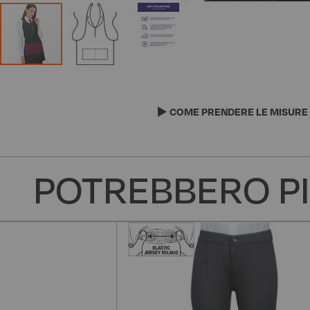
Vai
all'inizio
della
COME PRENDERE LE MISURE
galleria
di
immagini
POTREBBERO PI