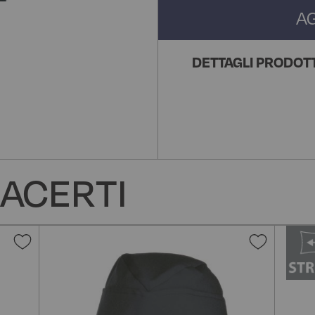
A
DETTAGLI PRODOT
ACERTI
Aggiungi
Aggiun
alla
alla
lista
lista
desideri
desider