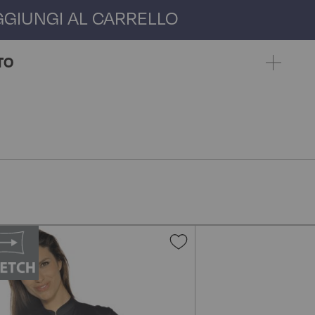
GGIUNGI AL CARRELLO
TO
gi
Aggiungi
alla
lista
i
desideri