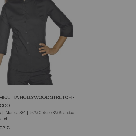
MICETTA HOLLYWOOD STRETCH -
ACCO
o
Manica 3/4
97% Cotone 3% Spandex
retch
02 €