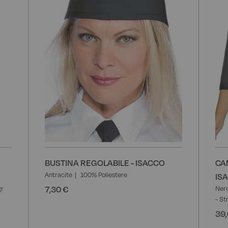
BUSTINA REGOLABILE - ISACCO
CA
Antracite
100% Poliestere
IS
7,30 €
gr
Ner
- St
39,