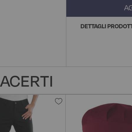
A
DETTAGLI PRODOT
ACERTI
Aggiungi
alla
lista
desideri