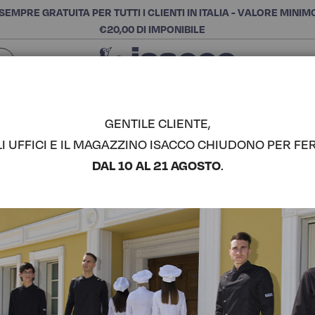
SEMPRE GRATUITA PER TUTTI I CLIENTI IN ITALIA - VALORE MINIM
€20,00 DI IMPONIBILE
Chiudi
SCEGLI LA CATEGORIA E ACQUISTA
Cerca
GENTILE CLIENTE,
LI UFFICI E IL MAGAZZINO ISACCO CHIUDONO PER FER
GREMBIULE
DAL 10 AL 21 AGOSTO
.
COMPLETA IL LOOK
Codice articolo:
087577
Colore:
Jeans
Composizione:
100% Cot