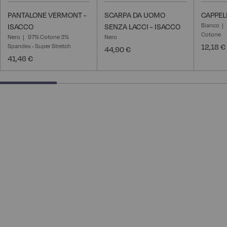
PANTALONE VERMONT -
SCARPA DA UOMO
CAPPEL
Bianco
ISACCO
SENZA LACCI - ISACCO
Cotone
Nero
97% Cotone 3%
Nero
Spandex - Super Stretch
12,18 €
44,90 €
41,46 €
25% completed