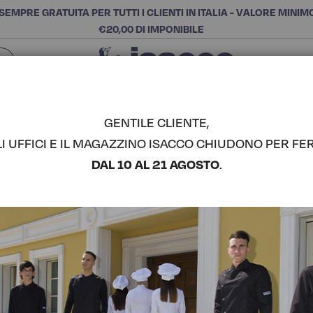
SEMPRE GRATUITA PER TUTTI I CLIENTI IN ITALIA - VALORE MINIM
€20,00 DI IMPONIBILE
Chiudi
SCEGLI LA CATEGORIA E ACQUISTA
Cerca
GENTILE CLIENTE,
LI UFFICI E IL MAGAZZINO ISACCO CHIUDONO PER FER
GREMBIUL
DAL 10 AL 21 AGOSTO
.
COMPLETA IL LOOK
Codice articolo:
09050
Colore:
Nero
Composizione:
100% Poli