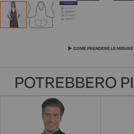
Vai
all'inizio
della
COME PRENDERE LE MISURE
galleria
di
immagini
POTREBBERO PI