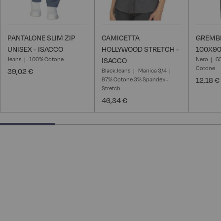
PANTALONE SLIM ZIP
CAMICETTA
GREMB
UNISEX - ISACCO
HOLLYWOOD STRETCH -
100X90
Jeans
100% Cotone
Nero
6
ISACCO
Cotone
39,02 €
Black Jeans
Manica 3/4
97% Cotone 3% Spandex -
12,18 €
Stretch
46,34 €
25% completed