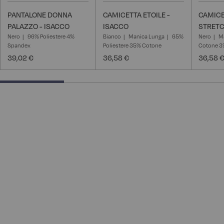
PANTALONE DONNA
CAMICETTA ETOILE -
CAMICE
PALAZZO - ISACCO
ISACCO
STRETC
Nero
96% Poliestere 4%
Bianco
Manica Lunga
65%
Nero
M
Spandex
Poliestere 35% Cotone
Cotone 3%
39,02 €
36,58 €
36,58 
28.57142857142857% completed