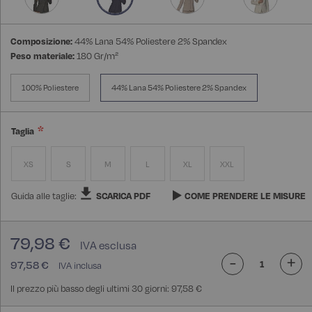
Composizione:
44% Lana 54% Poliestere 2% Spandex
Peso materiale:
180 Gr/m²
100% Poliestere
44% Lana 54% Poliestere 2% Spandex
Taglia
XS
S
M
L
XL
XXL
Guida alle taglie:
SCARICA PDF
COME PRENDERE LE MISURE
79,98 €
-
+
97,58 €
Il prezzo più basso degli ultimi 30 giorni: 97,58 €