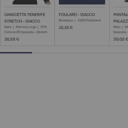
CAMICETTA TENERIFE
FOULARD - ISACCO
PANTA
Bordeaux
100% Poliestere
STRETCH - ISACCO
PALAZZ
Nero
Manica Lunga
97%
12,18 €
Nero
9
Cotone 3% Spandex - Stretch
Spandex
36,58 €
39,02 
25% completed