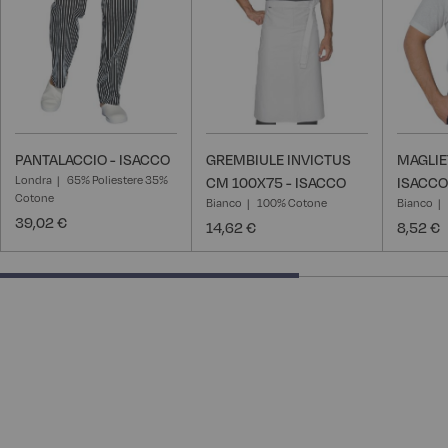
PANTALACCIO - ISACCO
GREMBIULE INVICTUS
MAGLIE
Londra
65% Poliestere 35%
CM 100X75 - ISACCO
ISACCO
Cotone
Bianco
100% Cotone
Bianco
39,02 €
14,62 €
8,52 €
66.66666666666666% completed