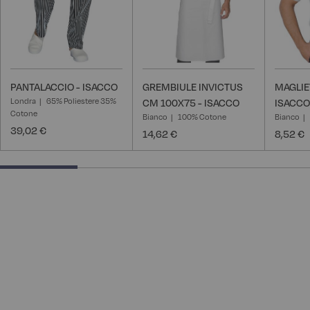
PANTALACCIO - ISACCO
GREMBIULE INVICTUS
MAGLIE
Londra
65% Poliestere 35%
CM 100X75 - ISACCO
ISACCO
Cotone
Bianco
100% Cotone
Bianco
39,02 €
14,62 €
8,52 €
25% completed