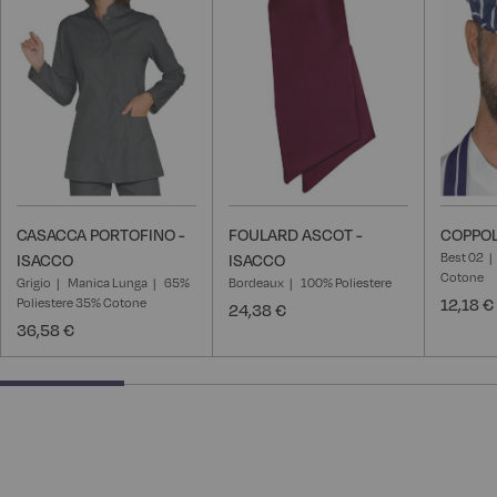
CASACCA PORTOFINO -
FOULARD ASCOT -
COPPOL
Best 02
ISACCO
ISACCO
Cotone
Grigio
Manica Lunga
65%
Bordeaux
100% Poliestere
Poliestere 35% Cotone
12,18 €
24,38 €
36,58 €
25% completed