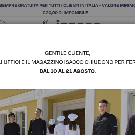
SEMPRE GRATUITA PER TUTTI I CLIENTI IN ITALIA - VALORE MINIM
€20,00 DI IMPONIBILE
Chiudi
SCEGLI LA CATEGORIA E ACQUISTA
Cerca
GENTILE CLIENTE,
LI UFFICI E IL MAGAZZINO ISACCO CHIUDONO PER FER
GARCON U
DAL 10 AL 21 AGOSTO
.
COMPLETA IL LOOK
Codice articolo:
03700
Colore:
Nero+rosso