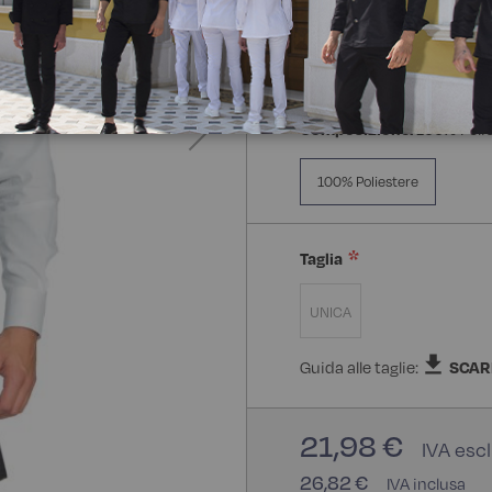
Composizione:
100% Poli
100% Poliestere
Taglia
UNICA
Guida alle taglie:
SCAR
21,98 €
26,82 €