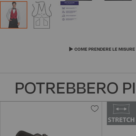
Vai
all'inizio
della
COME PRENDERE LE MISURE
galleria
di
immagini
POTREBBERO PI
Aggiungi
alla
lista