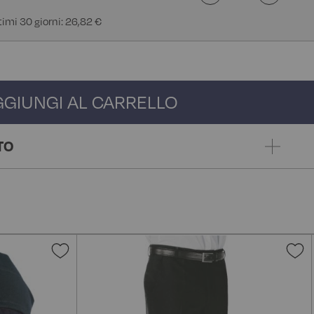
ltimi 30 giorni: 26,82 €
GGIUNGI AL CARRELLO
TO
Aggiungi
A
alla
a
lista
l