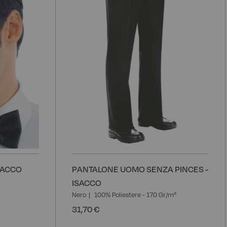
desideri
d
SACCO
PANTALONE UOMO SENZA PINCES -
ISACCO
Nero
100% Poliestere - 170 Gr/m²
31,70 €