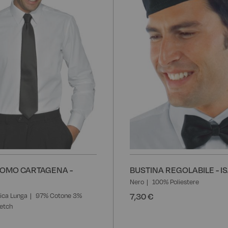
desideri
UOMO CARTAGENA -
BUSTINA REGOLABILE - I
Nero
100% Poliestere
7,30 €
ica Lunga
97% Cotone 3%
retch