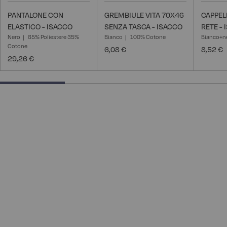
PANTALONE CON
GREMBIULE VITA 70X46
CAPPEL
ELASTICO - ISACCO
SENZA TASCA - ISACCO
RETE -
Nero
65% Poliestere 35%
Bianco
100% Cotone
Bianco+n
Cotone
6,08 €
8,52 €
29,26 €
28.57142857142857% completed