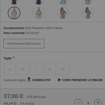
Composizione:
65% Poliestere 35% Cotone
Peso materiale:
115 Gr/m²
65% Poliestere 35% Cotone
Taglia
S
M
L
XL
XXL
Guida alle taglie:
SCARICA PDF
COME PRENDERE LE MISURE
37,98 €
-
+
46,34 €