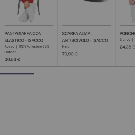
PANTAGIAFFA CON
SCARPA ALMA
PONCHO
Bianco
ELASTICO - ISACCO
ANTISCIVOLO - ISACCO
Rosso
65% Poliestere 35%
Nero
24,38 
Cotone
79,90 €
36,58 €
25% completed