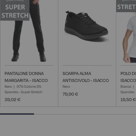
alla
alla
lista
lista
desideri
desideri
PANTALONE DONNA
SCARPA ALMA
POLO D
MARGARITA - ISACCO
ANTISCIVOLO - ISACCO
ISACCO
Nero
97% Cotone 3%
Nero
Bianco
Spandex - Super Stretch
Spandex
79,90 €
39,02 €
19,50 €
25% completed