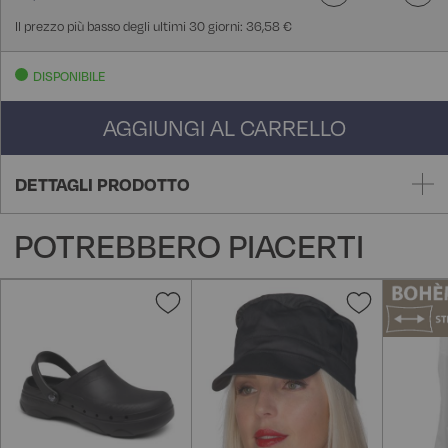
Il prezzo più basso degli ultimi 30 giorni: 36,58 €
DISPONIBILE
AGGIUNGI AL CARRELLO
DETTAGLI PRODOTTO
POTREBBERO PIACERTI
Aggiungi
Aggiungi
alla
alla
lista
lista
desideri
desideri