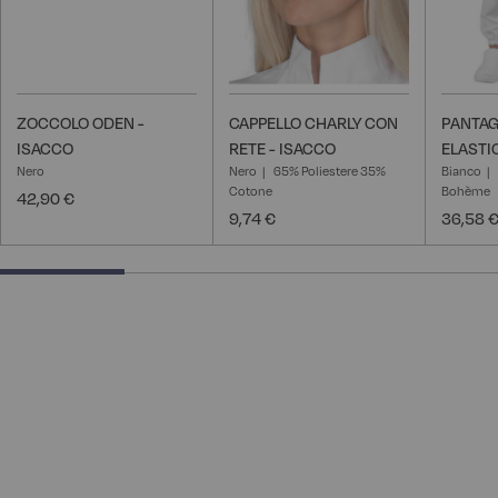
ZOCCOLO ODEN -
CAPPELLO CHARLY CON
PANTAG
ISACCO
RETE - ISACCO
ELASTI
Nero
Nero
65% Poliestere 35%
Bianco
Cotone
Bohème
42,90 €
9,74 €
36,58 
25% completed