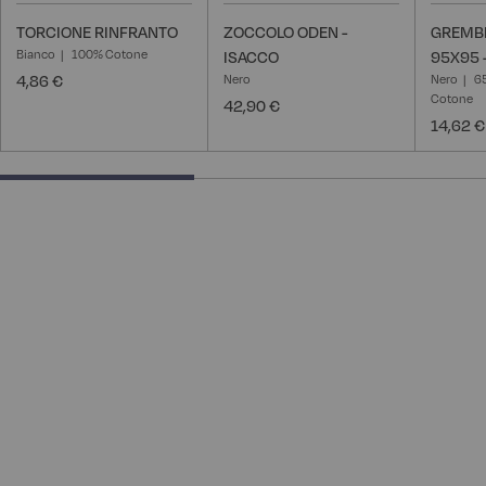
TORCIONE RINFRANTO
ZOCCOLO ODEN -
GREMBI
Bianco
100% Cotone
ISACCO
95X95 
4,86 €
Nero
Nero
6
Cotone
42,90 €
14,62 €
40% completed