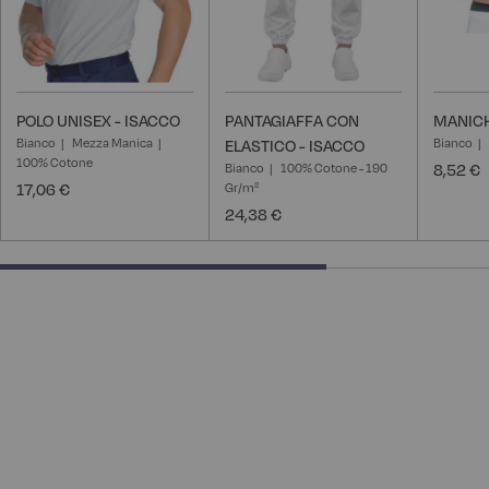
POLO UNISEX - ISACCO
PANTAGIAFFA CON
MANICH
Bianco
Mezza Manica
Bianco
ELASTICO - ISACCO
100% Cotone
Bianco
100% Cotone - 190
8,52 €
17,06 €
Gr/m²
24,38 €
66.66666666666666% completed