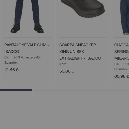
PANTALONE YALE SLIM -
SCARPA SNEACKER
GIACC
ISACCO
KING UNISEX
SPRING
Blu
96% Poliestere 4%
EXTRALIGHT - ISACCO
MILANO
Spandex
Nero
Blu
96%
41,46 €
Spandex
59,66 €
60,98 
25% completed