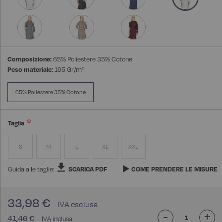
Composizione:
65% Poliestere 35% Cotone
Peso materiale:
195 Gr/m²
65% Poliestere 35% Cotone
Taglia
S
M
L
XL
XXL
Guida alle taglie:
SCARICA PDF
COME PRENDERE LE MISURE
33,98 €
-
+
41,46 €