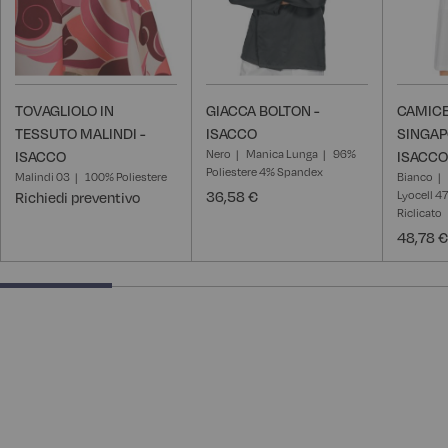
TOVAGLIOLO IN
GIACCA BOLTON -
CAMIC
TESSUTO MALINDI -
ISACCO
SINGAP
Nero
Manica Lunga
96%
ISACCO
ISACCO
Poliestere 4% Spandex
Malindi 03
100% Poliestere
Bianco
36,58 €
Lyocell 4
Richiedi preventivo
Riclicato
48,78 €
25% completed