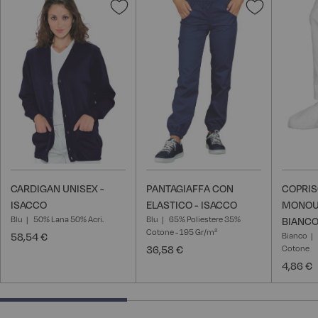
Aggiungi
Aggiungi
alla
alla
lista
lista
desideri
desideri
CARDIGAN UNISEX -
PANTAGIAFFA CON
COPRI
ISACCO
ELASTICO - ISACCO
MONOU
Blu
50% Lana 50% Acri.
Blu
65% Poliestere 35%
BIANCO
Cotone - 195 Gr/m²
58,54 €
Bianco
36,58 €
Cotone
4,86 €
40% completed