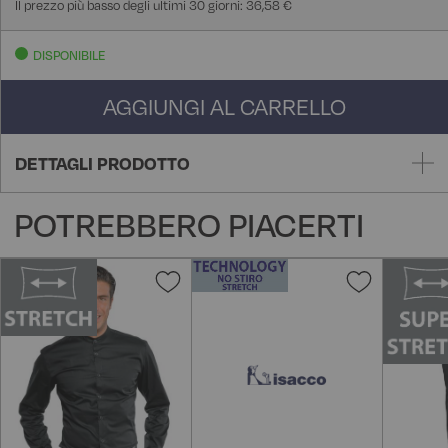
Il prezzo più basso degli ultimi 30 giorni: 36,58 €
DISPONIBILE
AGGIUNGI AL CARRELLO
DETTAGLI PRODOTTO
POTREBBERO PIACERTI
Aggiungi
Aggiungi
alla
alla
lista
lista
desideri
desideri