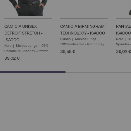
CAMICIA UNISEX
CAMICIA BIRMINGHAM
PANTAL
DETROIT STRETCH -
TECHNOLOGY - ISACCO
ISACCO
Bianco
Manica Lunga
Nero
9
ISACCO
100% Poliestere - Technology
Spandex -
Nero
Manica Lunga
97%
Cotone 3% Spandex - Stretch
36,58 €
39,02 
39,02 €
50% completed