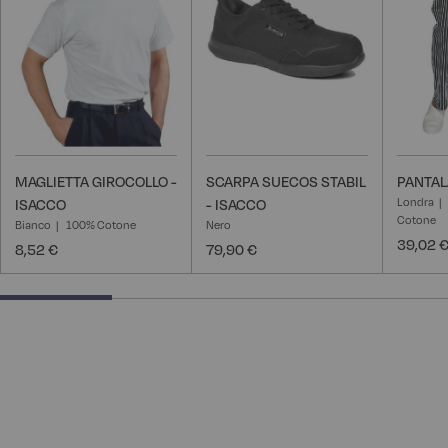
desideri
desideri
MAGLIETTA GIROCOLLO -
SCARPA SUECOS STABIL
PANTAL
Londra
ISACCO
- ISACCO
Cotone
Bianco
100% Cotone
Nero
39,02 
8,52 €
79,90 €
25% completed