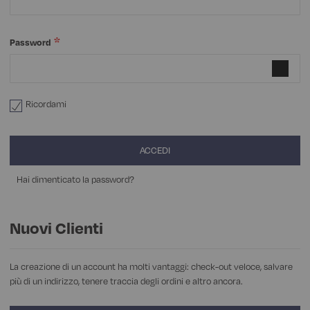
VEDI TUTTI I PRODOTTI
PANTALONI GONNE E BERMUDA
MAGLIERIA POLO MAGLIETTE
DIVISE ASA
GREMBIULI
GREMBIULI SCUOLA, ASILO, INFANZIA
Password
VEDI TUTTI I PRODOTTI
PANTALONI GONNE E BERMUDA
VEDI TUTTI I PRODOTTI
MAGLIERIA POLO MAGLIETTE
TOVAGLIATO
Ricordami
VEDI TUTTI I PRODOTTI
PANTALONI GONNE E BERMUDA
NOVITÀ
ACCEDI
PANTALONI EXTRA LARGE
Hai dimenticato la password?
VEDI TUTTI I PRODOTTI
Nuovi Clienti
La creazione di un account ha molti vantaggi: check-out veloce, salvare
più di un indirizzo, tenere traccia degli ordini e altro ancora.