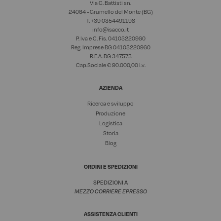
Via C. Battisti sn.
24064 - Grumello del Monte (BG)
T. +39
0354491198
info@isacco.it
P. Iva e C. Fis. 04103220960
Reg. Imprese BG 04103220960
R.E.A. BG 347573
Cap.Sociale € 90.000,00 i.v.
AZIENDA
Ricerca e sviluppo
Produzione
Logistica
Storia
Blog
ORDINI E SPEDIZIONI
SPEDIZIONI A
MEZZO CORRIERE EPRESSO
ASSISTENZA CLIENTI